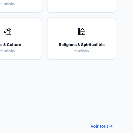
— articles
🎨
🕌
s & Culture
Religions & Spiritualités
— articles
— articles
Voir tout →