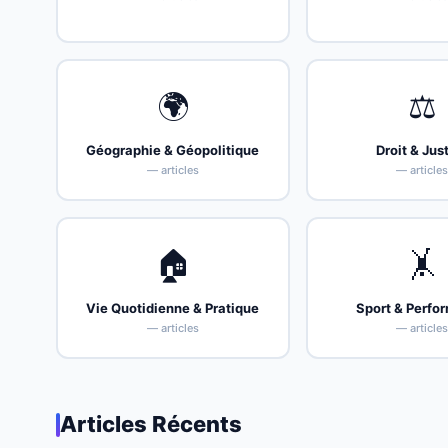
🌍
⚖️
Géographie & Géopolitique
Droit & Jus
— articles
— article
🏠
🤸
Vie Quotidienne & Pratique
Sport & Perfo
— articles
— article
Articles Récents