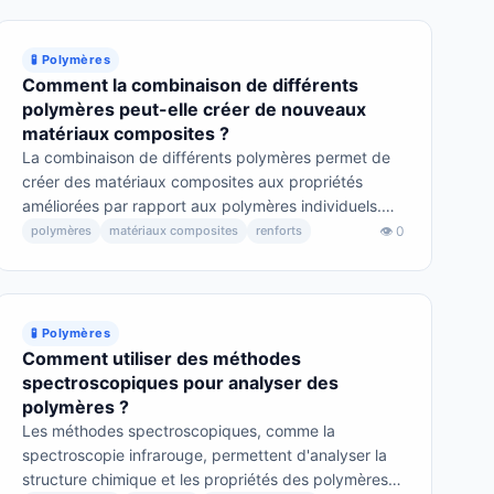
🧪 Polymères
Comment la combinaison de différents
polymères peut-elle créer de nouveaux
matériaux composites ?
La combinaison de différents polymères permet de
créer des matériaux composites aux propriétés
améliorées par rapport aux polymères individuels.
Ces nouveaux matériaux peuvent offrir une
polymères
matériaux composites
renforts
👁 0
résistance accrue, une légèreté et une durabilité
adaptées à diverses applications.
🧪 Polymères
Comment utiliser des méthodes
spectroscopiques pour analyser des
polymères ?
Les méthodes spectroscopiques, comme la
spectroscopie infrarouge, permettent d'analyser la
structure chimique et les propriétés des polymères.