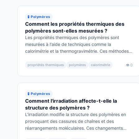
🧪 Polymères
Comment les propriétés thermiques des
polymères sont-elles mesurées ?
Les propriétés thermiques des polymères sont
mesurées à l'aide de techniques comme la
calorimétrie et la thermogravimétrie. Ces méthodes
permettent d'analyser des caractéristiques telles
que la conductivité thermique, la capacité calorifique
propriétés thermiques
polymères
calorimétrie
👁 0
et la stabilité thermique.
🧪 Polymères
Comment l'irradiation affecte-t-elle la
structure des polymères ?
L'irradiation modifie la structure des polymères en
provoquant des cassures de chaînes et des
réarrangements moléculaires. Ces changements
peuvent altérer les propriétés mécaniques et