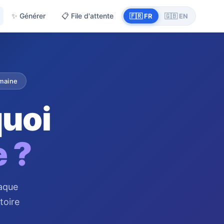
✨
Générer
📋
File d'attente
🇫🇷 FR
🇬🇧 EN
umaine
uoi
e ?
aque
toire