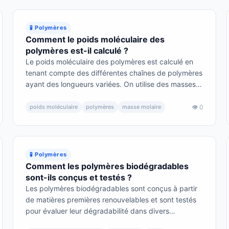
🧪 Polymères
Comment le poids moléculaire des
polymères est-il calculé ?
Le poids moléculaire des polymères est calculé en
tenant compte des différentes chaînes de polymères
ayant des longueurs variées. On utilise des masses
molaires moyennes pour obtenir une valeur
représentative de l'ensemble des chaînes présentes.
poids moléculaire
polymères
masse molaire
👁 0
🧪 Polymères
Comment les polymères biodégradables
sont-ils conçus et testés ?
Les polymères biodégradables sont conçus à partir
de matières premières renouvelables et sont testés
pour évaluer leur dégradabilité dans divers
environnements. Leur développement vise à réduire