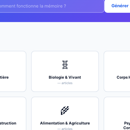
Générer
🧬
tière
Biologie & Vivant
Corps 
s
— articles
🌾
struction
Alimentation & Agriculture
Ps
Co
s
— articles