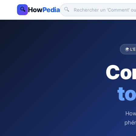
How
Pedia
🔍
🔍
🌍 L'
Co
to
How
phén