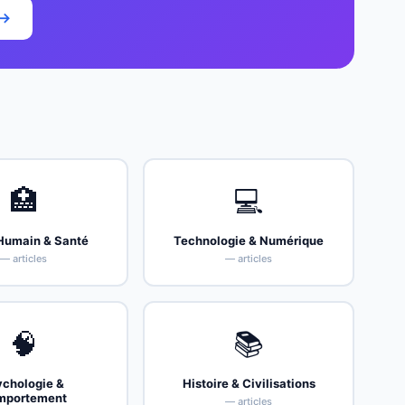
 →
🏥
💻
Humain & Santé
Technologie & Numérique
— articles
— articles
🧠
📚
ychologie &
Histoire & Civilisations
mportement
— articles