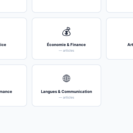
💰
tice
Économie & Finance
Art
s
— articles
🌐
rmance
Langues & Communication
s
— articles