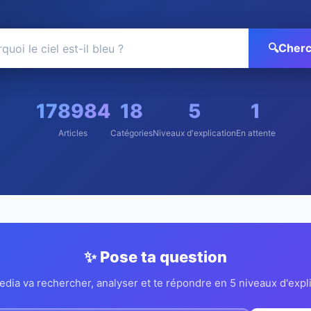
🔍
Cherc
178984
18
5
1
Articles
Catégories
Niveaux d'explication
En attente
✨
Pose ta question
ia va rechercher, analyser et te répondre en 5 niveaux d'expl