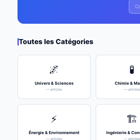
Toutes les Catégories
🌌
🧪
Univers & Sciences
Chimie & Ma
— articles
— article
⚡
🏗️
Énergie & Environnement
Ingénierie & Con
— articles
— article