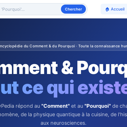
🏠
Accueil
Chercher
Encyclopédie du Comment & du Pourquoi · Toute la connaissance h
mment & Pourq
ut ce qui exist
Pedia répond au
"Comment"
et au
"Pourquoi"
de ch
omène, de la physique quantique à la cuisine, de l'his
aux neurosciences.